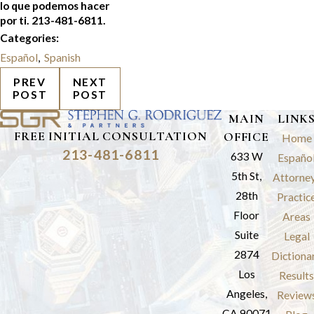
lo que podemos hacer
por ti. 213-481-6811
.
Categories:
Español
,
Spanish
PREV
NEXT
POST
POST
MAIN
LINK
FREE INITIAL CONSULTATION
OFFICE
Home
213-481-6811
633 W
Españo
5th St,
Attorne
28th
Practic
Floor
Areas
Suite
Legal
2874
Dictiona
Los
Results
Angeles,
Review
CA 90071