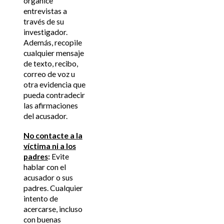
organice
entrevistas a
través de su
investigador.
Además, recopile
cualquier mensaje
de texto, recibo,
correo de voz u
otra evidencia que
pueda contradecir
las afirmaciones
del acusador.
No contacte a la
víctima ni a los
padres
:
Evite
hablar con el
acusador o sus
padres. Cualquier
intento de
acercarse, incluso
con buenas