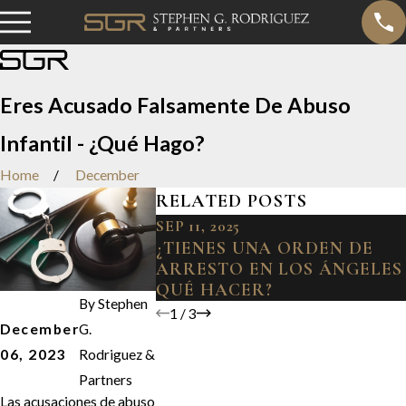
Eres Acusado Falsamente De Abuso
Infantil - ¿Qué Hago?
Home
December
RELATED POSTS
SEP 11, 2025
¿TIENES UNA ORDEN DE
ARRESTO EN LOS ÁNGELES
QUÉ HACER?
By
Stephen
1
/
3
December
G.
06, 2023
Rodriguez &
Partners
Las acusaciones de abuso