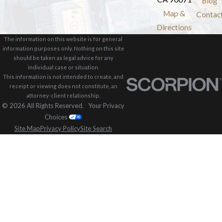
Blog
Map &
Contac
Directions
The information on this website is for general
information purposes only. Nothing on this site
should be taken as legal advice for any
individual case or situation.
This information is not intended to create, and
receipt or viewing does not constitute, an
attorney-client relationship.
© 2026 All Rights Reserved.
Your Privacy
Choices
Site Map
Privacy Policy
Site Search