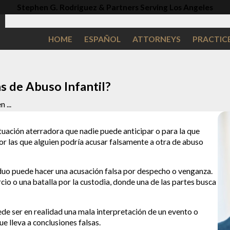
Stephen G. Rodriguez & Partners Serving Los Angeles
HOME
ESPAÑOL
ATTORNEYS
PRACTIC
s de Abuso Infantil?
 ...
ituación aterradora que nadie puede anticipar o para la que
r las que alguien podría acusar falsamente a otra de abuso
viduo puede hacer una acusación falsa por despecho o venganza.
io o una batalla por la custodia, donde una de las partes busca
ede ser en realidad una mala interpretación de un evento o
e lleva a conclusiones falsas.