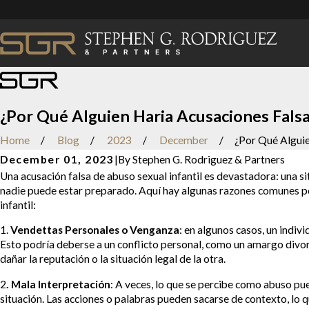
¿Por Qué Alguien Haria Acusaciones Falsa
Home
Blog
2023
December
¿Por Qué Alguien
December 01, 2023
|
By
Stephen G. Rodriguez & Partners
Una acusación falsa de abuso sexual infantil es devastadora: una s
nadie puede estar preparado. Aquí hay algunas razones comunes po
infantil:
1.
Vendettas Personales o Venganza
: en algunos casos, un indi
Esto podría deberse a un conflicto personal, como un amargo divorc
dañar la reputación o la situación legal de la otra.
2
. Mala Interpretación
: A veces, lo que se percibe como abuso pu
situación. Las acciones o palabras pueden sacarse de contexto, lo qu