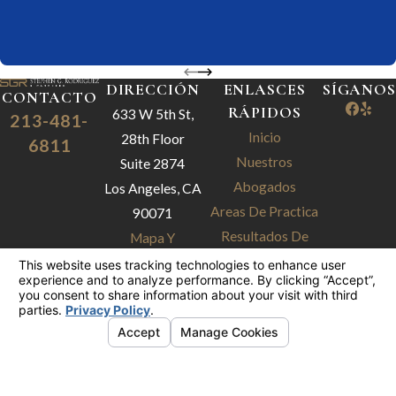
DIRECCIÓN
ENLASCES
SÍGANOS
CONTACTO
RÁPIDOS
633 W 5th St,
213-481-
Inicio
28th Floor
6811
Nuestros
Suite 2874
Abogados
Los Angeles, CA
Areas De Practica
90071
Resultados De
Mapa Y
Casos
Direcciones
Testimonios
Nuestro Blog
Contáctenos
La información contenida en este sitio web es
sólo para fines de información general. Nada de
lo contenido en este sitio debe tomarse como