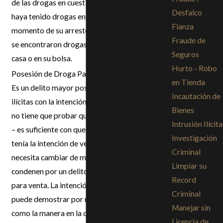
de las drogas en cuestión. Aun cuando usted no
Desfalco
haya tenido drogas en su posesión en el
Fianza
momento de su arresto, lo pueden condenar si
Fraude de
se encontraron drogas en su automóvil, en su
Seguros
casa o en su bolsa.
Hurto - Robo
Posesión de Droga Para Venta
en Tienda
Es un delito mayor poseer o comprar drogas
Incautación de
ilícitas con la intención de venderlas. La fiscalía
Bienes
no tiene que probar que usted las haya vendido
Intrusión Ilícita
– es suficiente con que demuestre que usted
Investigación
tenía la intención de venderlas. El dinero no
Criminal
necesita cambiar de manos para que lo
Limpiar su
condenen por un delito de posesión de drogas
Record
para venta. La intención de vender drogas se
Criminal
puede demostrar por medio de pruebas, tales
Manejar sin
como la manera en la que están empacadas las
Licencia de