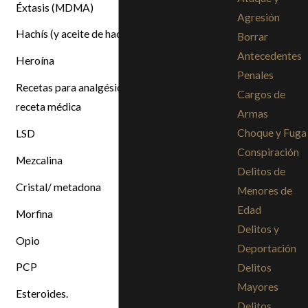
Éxtasis (MDMA)
Agresión
Hachís (y aceite de hachís)
Borrar
Antecedentes
Heroína
Penales
Recetas para analgésicos o estimulantes sin
Cargos de
receta médica
Armas
Choque y Fuga
LSD
Conspiración
Mezcalina
Delitos de
Cristal/ metadona
Menores de
Edad
Morfina
Delitos y
Opio
Deportación
PCP
Delitos
Mayores
Esteroides.
Delitos