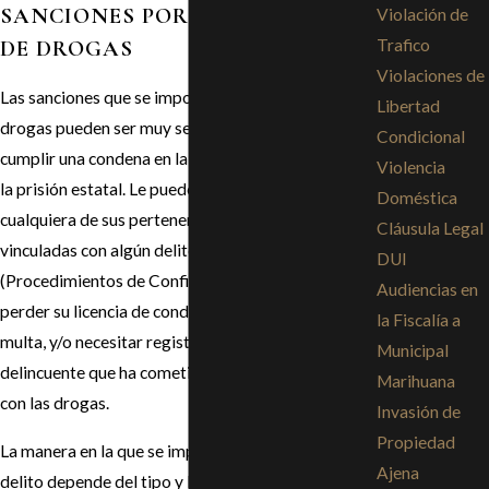
SANCIONES POR LOS DELITOS
Violación de
Trafico
DE DROGAS
Violaciones de
Las sanciones que se imponen por los delitos de
Libertad
drogas pueden ser muy serias. Usted podría
Condicional
cumplir una condena en la cárcel del condado o en
Violencia
la prisión estatal. Le pueden confiscar su auto o
Doméstica
cualquiera de sus pertenencias que estén
Cláusula Legal
vinculadas con algún delito relacionado con drogas
DUI
(Procedimientos de Confiscación). Usted podría
Audiencias en
perder su licencia de conducir, tener que pagar una
la Fiscalía a
multa, y/o necesitar registrarse como un
Municipal
delincuente que ha cometido delitos relacionados
Marihuana
con las drogas.
Invasión de
Propiedad
La manera en la que se imputa el cargo por este
Ajena
delito depende del tipo y la cantidad de drogas en