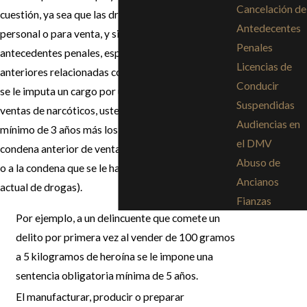
Cancelación de
cuestión, ya sea que las drogas hayan sido para uso
Antedecentes
personal o para venta, y si el acusado tiene
Penales
antecedentes penales, especialmente condenas
Licencias de
anteriores relacionadas con las drogas. (Si a usted
Conducir
se le imputa un cargo por un segundo delito por
Suspendidas
ventas de narcóticos, usted se enfrenta a un
Audiencias en
mínimo de 3 años más los agravantes por la
el DMV
condena anterior de venta que se agrega al tiempo
Abuso de
o a la condena que se le ha impuesto por su delito
Ancianos
actual de drogas).
Fianzas
Por ejemplo, a un delincuente que comete un
delito por primera vez al vender de 100 gramos
a 5 kilogramos de heroína se le impone una
sentencia obligatoria mínima de 5 años.
El manufacturar, producir o preparar