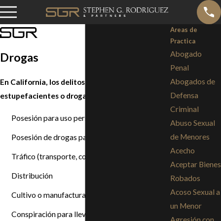
Areas de
Practica
Abogado
Drogas
Penal
Abogados de
En California, los delitos relacionados con
Defensa
estupefacientes o drogas ilícitas pueden incluir:
Criminal
Posesión para uso personal
Abuso Sexual
de Menores
Posesión de drogas para venta
Acecho
Tráfico (transporte, compra, venta)
Aceptar Bienes
Distribución
Robados
Acoso Sexual a
Cultivo o manufactura
un Menor
Conspiración para llevar a cabo cualquiera de
Agresión con