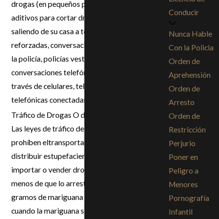
drogas (en pequeños paquetes), básculas,
Conducir
aditivos para cortar drogas, gente entrando y
saliendo de su casa a todas horas, ventanas
Nunca Hable
reforzadas, conversaciones con los soplones de
Con la Policia
la policía, policías vestidos de civil o
Orden de
conversaciones telefónicas intervenidas (a
Aprehensión
través de celulares, teléfonos portátiles o líneas
Orden de
telefónicas conectadas a tierra).
Arresto
Tráfico de Drogas O de Estupefacientes
Orden de
Las leyes de tráfico de drogas de California
Restricción
prohíben eltransportar, importar y vender o
Perjurio
distribuir estupefacientes. Transportar,
Poner en
importar o vender drogas es un delito mayor, a
Peligro a
menos de que lo arresten con menos de 28.5
Menores
gramos de mariguana (cannabis) y siempre y
Pornografía
cuando la mariguana sea para su uso personal,
Infantil