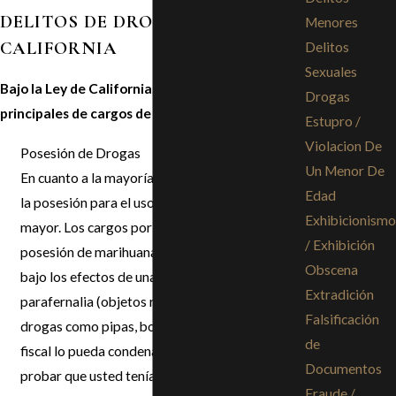
DELITOS DE DROGAS EN
Menores
CALIFORNIA
Delitos
Sexuales
Bajo la Ley de California, hay cuatro tipos
Drogas
principales de cargos de drogas:
Estupro /
Violacion De
Posesión de Drogas
Un Menor De
En cuanto a la mayoría de las sustancias ilícitas,
Edad
la posesión para el uso personal es un delito
Exhibicionismo
mayor. Los cargos por un delito menor incluyen
/ Exhibición
posesión de marihuana (cannabis), encontrarse
Obscena
bajo los efectos de una droga, y posesión de
Extradición
parafernalia (objetos relacionados con las
Falsificación
drogas como pipas, bongs, etc.). Para que el
de
fiscal lo pueda condenar por un delito, deberá
Documentos
probar que usted tenía conocimiento y control
Fraude /