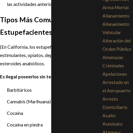
las actividades anteriores.
Arma Mortal
Allanamiento
Tipos Más Comunes De
Allanamiento
Estupefacientes O Drogas
Vehicular
Alteración del
(En California, los estupefacientes son narcóticos,
Orden Público
estimulantes, opiatos, depresivos, alucinógenos y
Amenazas
esteroides anabólicos.
Criminales
Apelaciones
Es ilegal poseerlos sin tener una receta médica).
Arrestado en
Barbitúricos
el Aeropuerto
Arresto
Cannabis (Marihuana)
Domiciliario
Cocaína
Asalto
Asesinato
Cocaína en piedra
Ataque y