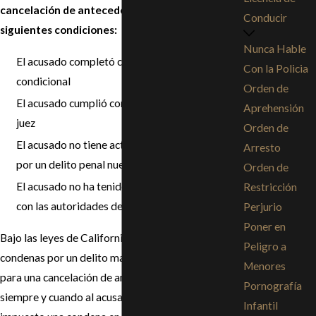
cancelación de antecedentes penales bajo las
Conducir
siguientes condiciones:
Nunca Hable
El acusado completó con éxito su libertad
Con la Policia
condicional
Orden de
El acusado cumplió con todas las órdenes del
Aprehensión
juez
Orden de
El acusado no tiene actualmente ningún cargo
Arresto
por un delito penal nuevo
Orden de
El acusado no ha tenido ningún tipo de contacto
Restricción
con las autoridades del orden público
Perjurio
Poner en
Bajo las leyes de California, la mayoría de las
Peligro a
condenas por un delito mayor reúnen los requisitos
Menores
para una cancelación de antecedentes penales
Pornografía
siempre y cuando al acusado no se le haya
Infantil