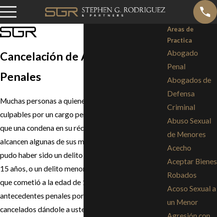
Areas de
Practica
Abogado
Cancelación de Antedecentes
Penal
Penales
Abogados de
Defensa
Muchas personas a quienes se les ha declarado
Criminal
culpables por un cargo penal pueden darse cuenta
Abuso Sexual
que una condena en su récord puede impedir que
de Menores
alcancen algunas de sus metas en la vida. Tal vez,
Acecho
pudo haber sido un delito grave que cometió hace
Aceptar Bienes
15 años, o un delito menor por ratería en tienda
Robados
que cometió a la edad de 18 años. Muchos
Acoso Sexual a
antecedentes penales por delitos pueden ser
un Menor
cancelados dándole a usted un inicio nuevo sin el
Agresión con