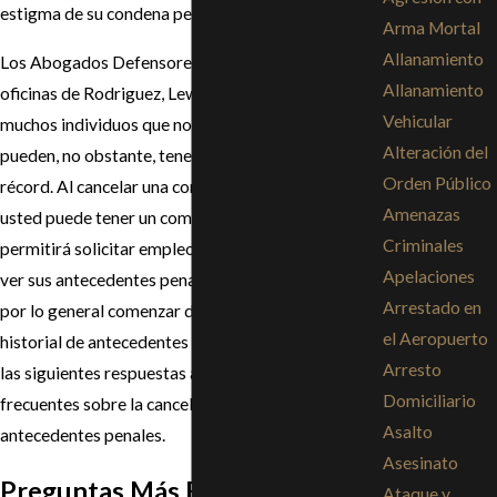
estigma de su condena penal del pasado.
Arma Mortal
Allanamiento
Los Abogados Defensores Penalistas de las
Allanamiento
oficinas de Rodriguez, Lewis & Khan entienden que
Vehicular
muchos individuos que no son criminales de carrera
Alteración del
pueden, no obstante, tener una mancha en su
Orden Público
récord. Al cancelar una condena penal por un delito,
Amenazas
usted puede tener un comienzo nuevo que le
Criminales
permitirá solicitar empleos en los que se requieren
Apelaciones
ver sus antecedentes penales, solicitar crédito y
Arrestado en
por lo general comenzar de nuevo sin tener un
el Aeropuerto
historial de antecedentes penales. Por favor, vea
Arresto
las siguientes respuestas a las preguntas más
Domiciliario
frecuentes sobre la cancelación de los
Asalto
antecedentes penales.
Asesinato
Preguntas Más Frecuentes
Ataque y