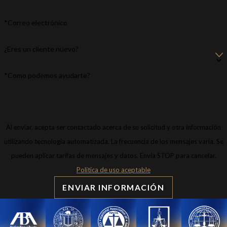
*Correo electrónico
¿Eres un cliente nuevo?
*Como podemos ayudarte?
Al enviar, acepta ser contactado acerca de su solicitud y otra información
utilizando tecnología automatizada. La frecuencia de los mensajes varía. Se
pueden aplicar tarifas de mensajes y datos. Envía STOP para cancelar.
Política de uso aceptable
ENVIAR INFORMACIÓN