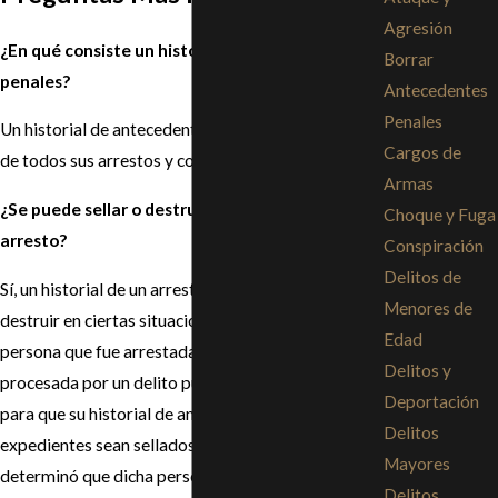
Agresión
¿En qué consiste un historial de antecedentes
Borrar
penales?
Antecedentes
Penales
Un historial de antecedentes penales es un historial
Cargos de
de todos sus arrestos y condenas por delitos.
Armas
¿Se puede sellar o destruir un historial por un
Choque y Fuga
arresto?
Conspiración
Delitos de
Sí, un historial de un arresto se puede sellar o
Menores de
destruir en ciertas situaciones específicas. Una
Edad
persona que fue arrestada y que no ha sido
Delitos y
procesada por un delito puede reunir los requisitos
Deportación
para que su historial de antecedentes penales y
Delitos
expedientes sean sellados y destruidos. Si se
Mayores
determinó que dicha persona fue “inocente en
Delitos