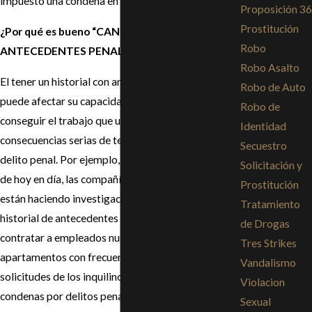
impuesto una condena en la prisión estatal.
Proposición 36
Prostitución
¿Por qué es bueno “CANCELAR SUS
Robo
ANTECEDENTES PENALES” de su historial?
Robo Asalto
El tener un historial con antecedentes penales le
Robo de Auto
puede afectar su capacidad para obtener crédito y
Robo de
conseguir el trabajo que usted desea. Existen otras
Identidad
consecuencias serias de tener una condena por un
Secuestro
delito penal. Por ejemplo, en la economía tan difícil
Solicitación y
de hoy en día, las compañías y lo empleadores
Prostitución
están haciendo investigaciones extensas del
Tratamiento
historial de antecedentes penales antes de
de Drogas
contratar a empleados nuevos. Los complejos de
Tres Strikes
apartamentos con frecuencia rechazan las
Vandalismo
solicitudes de los inquilinos en función a sus
Violacion
condenas por delitos penales. Los historiales de
Sexual