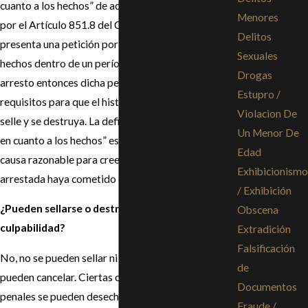
cuanto a los hechos” de acuerdo con lo dispuesto
Menores
por el Artículo 851.8 del Código Penal y se
Delitos
presenta una petición por Inocencia en cuanto a los
Sexuales
hechos dentro de un período de dos años del
Drogas
arresto entonces dicha persona reunirá los
Estupro /
requisitos para que el historial de su arresto se
Violacion De
selle y se destruya. La definición legal de “inocente
Un Menor De
en cuanto a los hechos” es que no existe ninguna
Edad
causa razonable para creer que la persona
Exhibicionismo
arrestada haya cometido el delito.
/ Exhibición
¿Pueden sellarse o destruirse mis condenas de
Obscena
culpabilidad?
Extradición
Falsificación
No, no se pueden sellar ni destruir pero sí se
de
pueden cancelar. Ciertas condenas por delitos
Documentos
penales se pueden desechar o anular de un historial
Fraude /