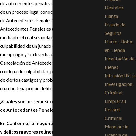
de antecedentes penales de un individuo a través
Desfalco
de un proceso legal conocido como “Cancelación
Fianza
de Antecedentes Penales”. Una Cancelación de
Fraude de
Antecedentes Penales es un proceso legal
Seguros
mediante el cual se anula un veredicto de
Hurto - Robo
culpabilidad de un jurado o una declaración de no
en Tienda
me opongo y se desecha el caso subyacente. Una
Incautación de
Cancelación de Antecedentes Penales no borra una
Bienes
condena de culpabilidad pero sí libera al individuo
Intrusión Ilícita
de ciertos castigos y problemas relacionados con
Investigación
una condena por un delito penal.
Criminal
Limpiar su
¿Cuáles son los requisitos para una Cancelación
Record
de Antecedentes Penales?
Criminal
En California, la mayoría de los delitos menores
Manejar sin
y delitos mayores reúnen los requisitos para una
Licencia de