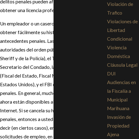
delitos penales pueden afectar su capacidad para
Violación de
obtener una licencia profesional.
Trafico
Violaciones de
Un empleador o un casero potencial pueden
Libertad
obtener fácilmente su historial o récord de
Condicional
antecedentes penales. Las agencias de las
Violencia
autoridades del orden público, (departamentos del
Doméstica
Sheriff y de la Policía), el Tribunal y las oficinas del
Cláusula Legal
Secretario del Condado, las agencias fiscales
DUI
(Fiscal del Estado, Fiscal Municipal, Procurador de
Audiencias en
Estados Unidos), y el FBI conservan los historiales
la Fiscalía a
penales. En general, muchos de estos expedientes
Municipal
ahora están disponibles al público a través del
Marihuana
Internet. Si se cancela su historial de antecedentes
Invasión de
penales, entonces a usted se le permite legalmente
Propiedad
decir (en ciertos casos), en documentos como
Ajena
solicitudes de empleo, en solicitudes para rentar un