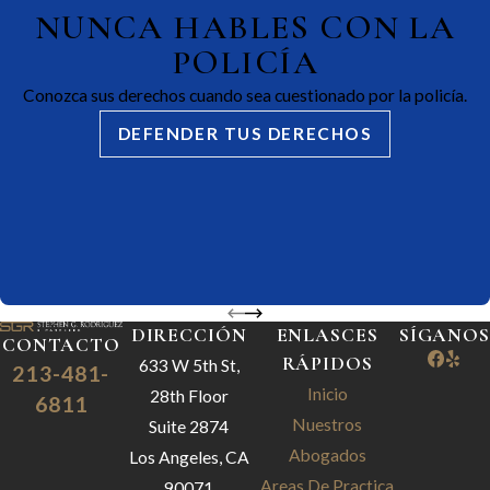
NUNCA HABLES CON LA
POLICÍA
Conozca sus derechos cuando sea cuestionado por la policía.
DEFENDER TUS DERECHOS
DIRECCIÓN
ENLASCES
SÍGANOS
CONTACTO
RÁPIDOS
633 W 5th St,
213-481-
Inicio
28th Floor
6811
Nuestros
Suite 2874
Abogados
Los Angeles, CA
Areas De Practica
90071