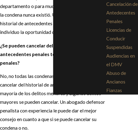
Cancelación de
departamento o para muchos otros propósitos que
Antedecentes
la condena nunca existió. Una cancelación del
Penales
historial de antecedentes penales le da a un
Licencias de
individuo la oportunidad de empezar de nuevo.
Conducir
¿Se pueden cancelar del historial de
Suspendidas
antecedentes penales todas las condenas
Audiencias en
penales?
el DMV
Abuso de
No, no todas las condenas penales se pueden
Ancianos
cancelar del historial de antecedentes penales. La
Fianzas
mayoría de los delitos menores y algunos delitos
mayores se pueden cancelar. Un abogado defensor
penalista con experiencia le puede dar el mejor
consejo en cuanto a que si se puede cancelar su
condena o no.