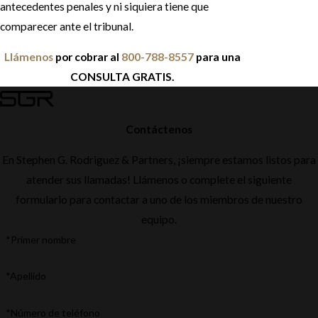
antecedentes penales y ni siquiera tiene que
comparecer ante el tribunal.
Llámenos
por cobrar al
800-788-8557
para una
CONSULTA GRATIS.
Contáctenos
En Stephen G. Rodriguez & Partners, ¡siempre estamos listos para
atender sus llamadas! Llámenos o complete el siguiente
formulario para contactar a uno de los miembros de nuestro
equipo.
*Primer nombre
*Apellido
*Número de teléfono