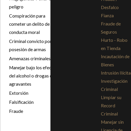
Imprudente)
peligro
Desfalco
Asesinato/
Fianza
Conspiración para
Intento de
Fraude de
cometer un delito de
asesinato
Seguros
conducta moral
Hurto - Robo
Perjurio
Criminal convicto por
en Tienda
posesión de armas
Transporte
Incautación de
y/o venta de
Amenazas criminales
Bienes
drogas
Manejar bajo los efectos
Intrusión Ilícita
Violación
del alcohol o drogas con
Investigación
agravantes
Recibir bienes
Criminal
robados
Extorsión
Limpiar su
Atraco
Falsificación
Record
Acoso
Fraude
Criminal
Vandalismo
Manejar sin
(delito grave)
Licencia de