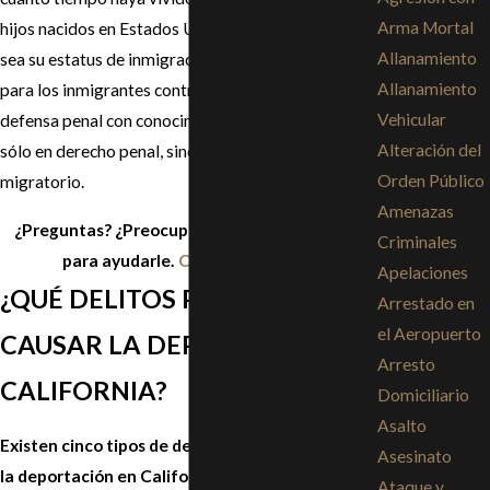
Arma Mortal
hijos nacidos en Estados Unidos, ni tampoco cuál
Allanamiento
sea su estatus de inmigración. Por ello, es crucial
Allanamiento
para los inmigrantes contraten a un abogado en
Vehicular
defensa penal con conocimiento y experiencia, no
Alteración del
sólo en derecho penal, sino también en derecho
Orden Público
migratorio.
Amenazas
¿Preguntas? ¿Preocupaciones? Estamos aquí
Criminales
para ayudarle.
Contáctenos hoy
.
Apelaciones
¿QUÉ DELITOS PUEDEN
Arrestado en
el Aeropuerto
CAUSAR LA DEPORTACIÓN EN
Arresto
CALIFORNIA?
Domiciliario
Asalto
Existen cinco tipos de delitos que pueden causar
Asesinato
la deportación en California:
Ataque y