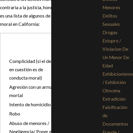
Menores
contraria a la justicia, honestidad y moralidad. Ésta
Delitos
es una lista de algunos de los delitos de conducta
Sexuales
moral en California:
Drogas
Estupro /
Robo de
Violacion De
vehículos
Un Menor De
(delito grave)
Complicidad (si el delito
Edad
en cuestión es de
Chocar y
Exhibicionismo
conducta moral)
darse a la fuga
/ Exhibición
(delito grave)
Agresión con un arma
Obscena
mortal
Exhibición
Extradición
indecente
Intento de homicidio
Falsificación
Secuestro
Robo
de
Homicidio
Abuso de menores /
Documentos
(Voluntario o
Negligencia/ Poner en
Fraude /