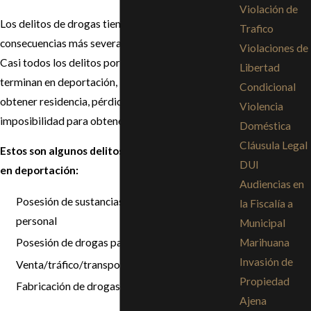
Violación de
Los delitos de drogas tienen algunas de las
Trafico
consecuencias más severas para la inmigración.
Violaciones de
Casi todos los delitos por drogas en California
Libertad
terminan en deportación, inhabilitación para
Condicional
obtener residencia, pérdida de asilo e
Violencia
imposibilidad para obtener la ciudadanía.
Doméstica
Cláusula Legal
Estos son algunos delitos que pueden terminar
DUI
en deportación:
Audiencias en
Posesión de sustancias controladas para uso
la Fiscalía a
personal
Municipal
Marihuana
Posesión de drogas para su venta
Invasión de
Venta/tráfico/transporte de drogas
Propiedad
Fabricación de drogas.
Ajena