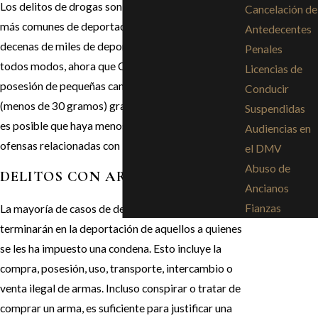
Los delitos de drogas son algunos de los motivos
Cancelación de
más comunes de deportación, resultando en
Antedecentes
decenas de miles de deportaciones cada año. De
Penales
todos modos, ahora que California ha legalizado la
Licencias de
posesión de pequeñas cantidades de marihuana
Conducir
(menos de 30 gramos) gracias a la Proposición 64,
Suspendidas
es posible que haya menos deportaciones por
Audiencias en
ofensas relacionadas con la marihuana.
el DMV
Abuso de
DELITOS CON ARMAS DE FUEGO
Ancianos
Fianzas
La mayoría de casos de delitos con armas de fuego,
terminarán en la deportación de aquellos a quienes
se les ha impuesto una condena. Esto incluye la
compra, posesión, uso, transporte, intercambio o
venta ilegal de armas. Incluso conspirar o tratar de
comprar un arma, es suficiente para justificar una