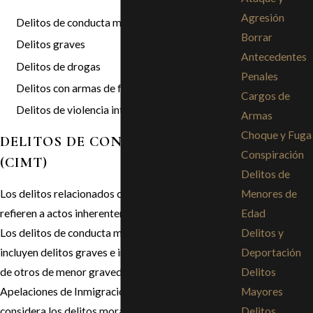
Agresión
Delitos de conducta moral
Borrar
Delitos graves
Antecedentes
Delitos de drogas
Penales
Delitos con armas de fuego
Cargos de
Delitos de violencia intrafamiliar.
Armas
Choque y Fuga
DELITOS DE CONDUCTA MORAL
Conspiración
(CIMT)
Delitos de
Menores de
Los delitos relacionados con la conducta moral se
Edad
refieren a actos inherentemente malvados o malos.
Delitos y
Los delitos de conducta moral generalmente
Deportación
incluyen delitos graves e intencionados a diferencia
Delitos
de otros de menor gravedad. La Junta de
Mayores
Apelaciones de Inmigración (BIA) a menudo
Delitos
considera los delitos morales como una conducta