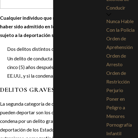
Conducir
Cualquier individuo que no sea ciudadano, tras
Nunca Hable
haber sido admitido en los Estados Unidos, es
Con la Policia
sujeto a la deportación si es condenado por:
Orden de
Aprehensión
Dos delitos distintos de conducta moral; o
Orden de
Un delito de conducta moral, si éste se cometió
Arresto
cinco (5) años después de haber entrado a los
Orden de
EE.UU., y si la condena fue de un año o más.
Restricción
DELITOS GRAVES
Perjurio
Poner en
La segunda categoría de delitos por los que le
Peligro a
pueden deportar son los delitos graves. Cualquier
Menores
condena por un delito grave puede resultar en la
Pornografía
deportación de los Estados Unidos. El tráfico de
Infantil