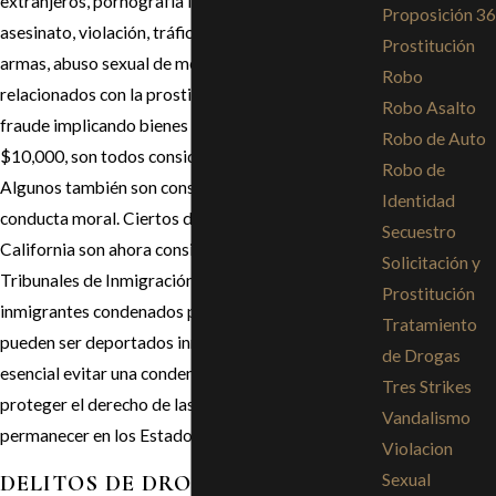
extranjeros, pornografía infantil, secuestro,
Proposición 36
asesinato, violación, tráfico de drogas, tráfico de
Prostitución
armas, abuso sexual de menores, los delitos
Robo
relacionados con la prostitución y los delitos de
Robo Asalto
fraude implicando bienes robados de más de
Robo de Auto
$10,000, son todos considerados delitos graves.
Robo de
Algunos también son considerados delitos de
Identidad
conducta moral. Ciertos delitos menores en
Secuestro
California son ahora considerados graves por los
Solicitación y
Tribunales de Inmigración de los EE.UU. Los
Prostitución
inmigrantes condenados por un delito grave
Tratamiento
pueden ser deportados inmediatamente, así que es
de Drogas
esencial evitar una condena a toda costa para
Tres Strikes
proteger el derecho de las personas acusadas de
Vandalismo
permanecer en los Estados Unidos.
Violacion
Sexual
DELITOS DE DROGAS