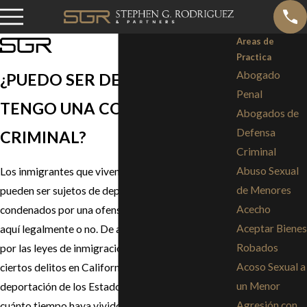
Areas de
Practica
Abogado
¿PUEDO SER DEPORTADO SI
Penal
TENGO UNA CONDENA
Abogados de
Defensa
CRIMINAL?
Criminal
Abuso Sexual
Los inmigrantes que viven en los Estados Unidos
de Menores
pueden ser sujetos de deportación si son
Acecho
condenados por una ofensa penal, ya sea que estén
Aceptar Bienes
aquí legalmente o no. De acuerdo con lo dispuesto
Robados
por las leyes de inmigración de los EE.UU., cometer
Acoso Sexual a
ciertos delitos en California puede causar la
un Menor
deportación de los Estados Unidos. Sin importar
Agresión con
cuánto tiempo haya vivido usted en el país, si tiene