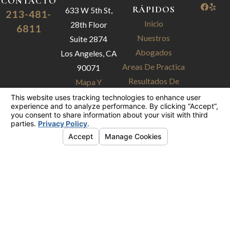
CONTACTO
RÁPIDOS
633 W 5th St,
213-481-
Inicio
28th Floor
6811
Nuestros
Suite 2874
Abogados
Los Angeles, CA
Areas De Practica
90071
Resultados De
Mapa Y
Casos
Direcciones
Testimonios
Nuestro Blog
Contáctenos
La información contenida en este sitio web es
sólo para fines de información general. Nada de
lo contenido en este sitio debe tomarse como
asesoramiento legal para ningún caso o
situación individual. Esta información no
pretende crear, y su recepción o visualización
no constituye un contrato vinculante.
Licencia #: